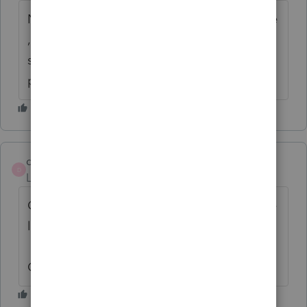
Normalement, pour la location commerciale
, il aurait été préférable de demander UN
seul numéro de taxes pour les deux co-
propriétaires. Comme associés.
derra008
AUTHOR
D
Level 3
Forum|Forum|6 years ago
Ce n'est pas moi qui leur a dit de faire ça de
la sorte
Comment procéderiez-vous?