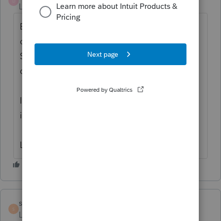
D
Level 3
Forum|Forum|6 years ago
En fait est-ce que je dois remplir un T2125
ou un T776?
Si la bâtisse appartient aux 2 conjoints mais
qu'ils ne sont pas enregistré ni incorporé
Ils louent la partie du bas au commerce et
ils habitent en haut
Le commerce est une entité à part
s-pichette
S
Level 6
Forum|Forum|6 years ago