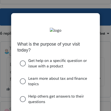
This topic has been closed for replies.
6 replies
Sort by
:
Oldest first
TDallaire
Level 6
Forum|Forum|6 years ago
La question est pas clair... tu demande
comment proceder pour remplir le
formulaire FPZ ou pour completer la T2125 ?
derra008
AUTHOR