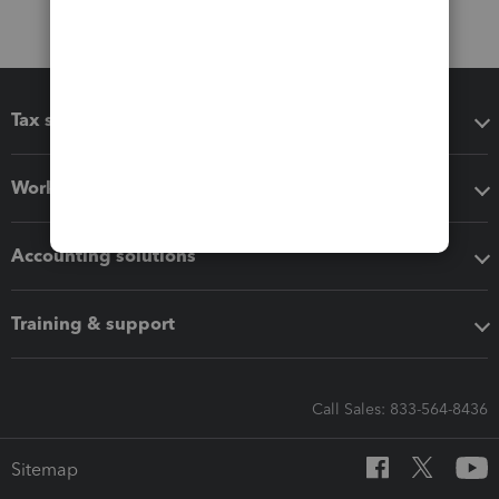
Tax software
Workflow add-ons
Accounting solutions
Training & support
Call Sales: 833-564-8436
Sitemap