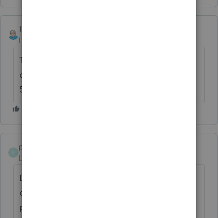
TDallaire
Level 6
Forum|Forum|6 years ago
Tu fais une T776, avec les revenus et
dépenses (sans les taxes) et partagé
50%/50% ca sera bien correct !
positif
P
Level 5
Forum|Forum|6 years ago
Dans le T776 après la ligne 9(quote part
copropriétaire) y inscrire les dépenses de M.
pour lesquelles il a réclamer plus de taxes.