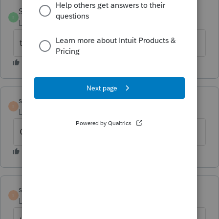
Sergio4
S
Level 5
Forum|Forum|6 years ago
tu as un couple ou non?
suzannedaniel24
AUTHOR
S
Level 3
Forum|Forum|6 years ago
Oui ils sont en couple
s-pichette
S
Level 6
Forum|Forum|6 years ago