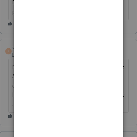
Donc, oui, vous indiquez les 5 enfants sur ''
personnes à charge ''
s-pichette
S
Level 6
Forum|Forum|6 years ago
Et l'annexe '' info personnes charges '' sert
à beaucoup de chose. Pour inscrire les frais
de garde, calculs nombre d'enfants sur
l'annexe D , frais de scolarité à transférer, etc
.........