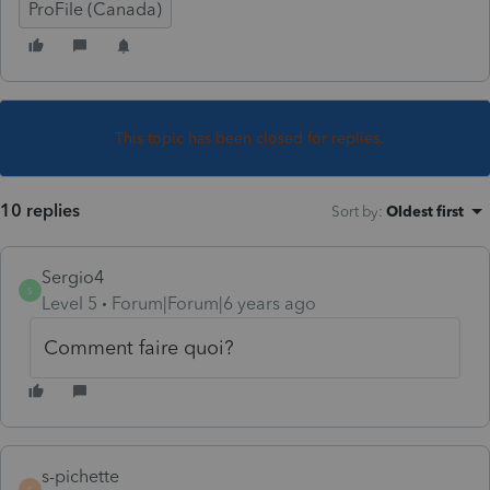
ProFile (Canada)
This topic has been closed for replies.
10 replies
Sort by
:
Oldest first
Sergio4
S
Level 5
Forum|Forum|6 years ago
Comment faire quoi?
s-pichette
S