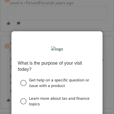
Level 6
Forum|Forum|6 years ago
.
suzannedaniel24
AUTHOR
S
Level 3
Forum|Forum|6 years ago
Sur le rapport d'impôt à enfants à charge les
5 enfants s'inscrivent à la même place, alors
je ne peux pas inscrire 3 enfants dont la
mère est monoparentale et 2 enfants en
garde partagées