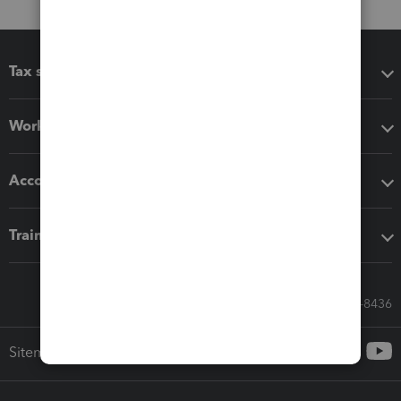
Tax software
Workflow add-ons
Accounting solutions
Training & support
Call Sales: 833-564-8436
Sitemap