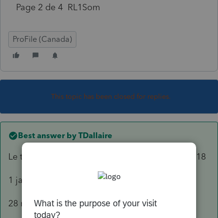
Page 2 de 4 RL1Som
ProFile (Canada)
This topic has been closed for replies.
Best answer by
TDallaire
Le taux de cotisation FSS a changé 3 fois en 2018
1 janv au 27 mars = 2.30%
28 mars au 15 août = 1.95%