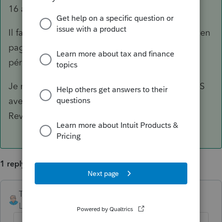
16 août au 31 déc. = 1.75%
Il faut remplir la page 3 avant de faire le calcul en
page 2, répartir les salaires versés selon ces 3
périodes de l'année.
Je n'ai pas FX, je prépare les sommaires RLZ-1.S
avec le PDF, remplissable à l'écran, du site de
Revenu Quebec.
1 reply
TDallaire
ANSWER
Level 6
Forum|Forum|6 years ago