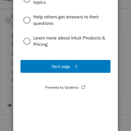
Mario B
M
Level 11
Forum|Forum|6 years ago
https://profile-
fr.community.intuit.ca/articles/1856480-
changements-relatifs-a-la-declaration-de-la-
vente-d-une-residence-principale-dans-l-
annexe-3-pour-l-annee-d-imposition-2017?
modified_at=2020-03-
12+13%3A06%3A29+UTC