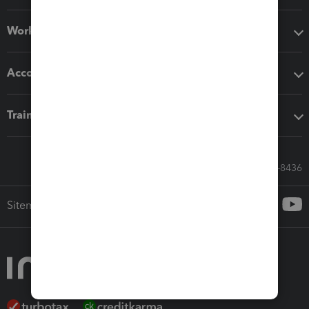
Workflow add-ons
Accounting solutions
Training & support
Call Sales: 833-564-8436
Sitemap