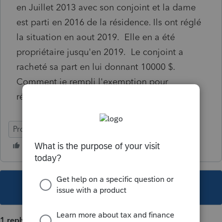
en Juillet 2013 avec son conjoint et la dame
est parti en 2016 de la résidence. Ils ont réglé
la situation en aout 2019. Elle en a été
propriétaire jusqu'en 2019. Le conjoint a
racheté sa part en lui donnant 10000 $.
Comment je rempli l'exemption pour
résidence personnelle?
ProFile (Canada)
This topic has been closed for replies.
1 reply