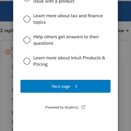
This topic has been closed for replies.
2 replies
Sort by
:
Oldest first
b-b-fiscalite
B
Level 4
Forum|Forum|6 years ago
La demande doit être faite dans la
déclaration d'impôt.
L'éligibilité aux crédits (TPS et Solidarité) est
conditionnée par la règle de 18 mois.
Chaque contribuable (non citoyen ou
résident permanent ) doit résider 18 mois au
Canada pour recevoir ces crédits.