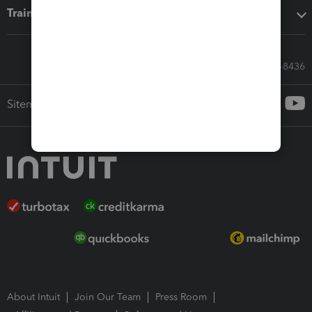
Training & support
Call Sales: 833-564-8436
Sitemap
About Intuit
Join Our Team
Press Room