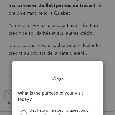
mai arrivé en Juillet (permis de travail)
, ils
ont un enfant né ici à Quebec.
j'aimerai savoir s'ils peuvent avoir droit au
crédit de solidarités et aux autres crédit .
et est ce que je vais cocher pour calculer les
crédits au prorata de la date d'entré .
Cordialement
ProFile (Canada)