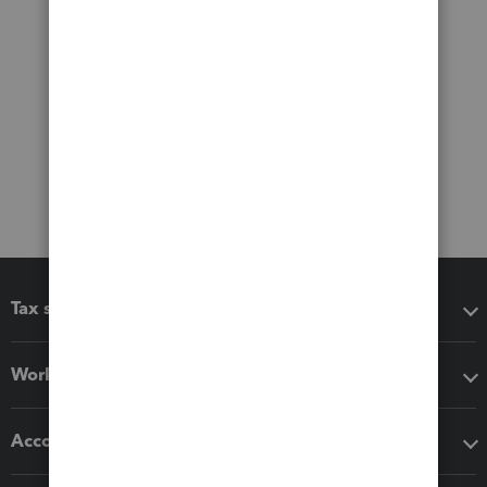
Tax software
Workflow add-ons
Accounting solutions