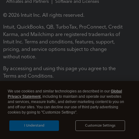
Affiliates and Partners
Software and Licenses
© 2026 Intuit Inc. All rights reserved.
Intuit, QuickBooks, QB, TurboTax, ProConnect, Credit
Karma, and Mailchimp are registered trademarks of
Intuit Inc. Terms and conditions, features, support,
pricing, and service options subject to change
without notice.
By accessing and using this page you agree to the
Terms and Conditions.
Terms and Conditions
About cookies
Manage cookies
We use cookies and similar technologies as described in our
Global
Privacy Statement
, including to maintain and operate our websites
and services, measure traffic, and deliver marketing content to you on
and off our sites. You can decline our use of third party advertising
cookies by going to "Customize Settings".
I Understand
Customize Settings
Legal
Privacy
Security