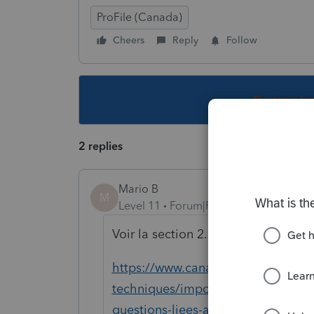
ProFile (Canada)
Cheers
Reply
Follow
This topic ha
2 replies
Mario B
M
Level 11
Forum|Forum|6 years ago
Voir la section 2.69 et 2.70 ,2.71 a
https://www.canada.ca/fr/agence-
techniques/impot-revenu/folios-impo
questions-liees-a-unite-familiale/f