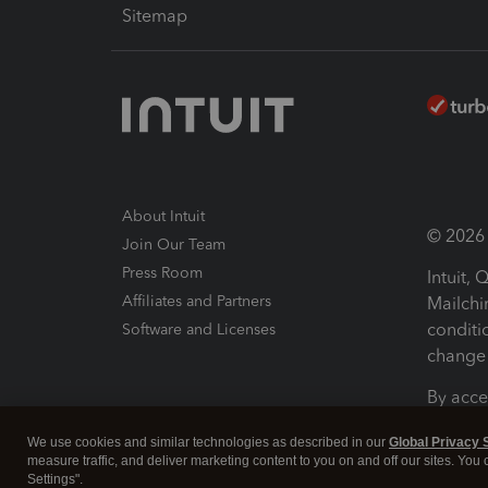
Sitemap
About Intuit
© 2026 I
Join Our Team
Press Room
Intuit,
Affiliates and Partners
Mailchi
conditi
Software and Licenses
change 
By acce
Conditi
We use cookies and similar technologies as described in our
Global Privacy 
measure traffic, and deliver marketing content to you on and off our sites. You
Terms a
Settings".