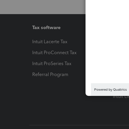
Tax software
Workfl
Intuit Lacerte Tax
Intuit T
Intuit ProConnect Tax
Hosting
Intuit ProSeries Tax
eSignat
Referral Program
Protect
Pay-by
Intuit L