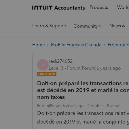
Products
Workf
Learn & Support
News & 
Community
Home
ProFile Français Canada
Préparati
redi274652
R
Level 3
Forum|Forum|6 years ago
QUESTION
Doit-on préparé les transactions re
est décédé en 2019 et marié la conj
nom taxes
Forum|Forum|6 years ago
2 replies
5 views
Doit-on préparé les transactions relati
décédé en 2019 et marié la conjointe g