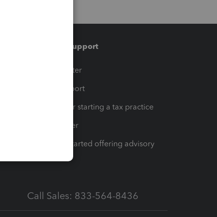
Training & support
t
Training Center
op
Learn & Support
Resources for starting a tax practice
Tax Pro Center
How to get started offering advisory
services
Call Sales: 833-564-8436