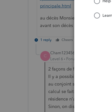
principale.html
au décès Monsieur X est réputé a
avant son décès et avoir reçu un pr
1 reply
Cheers
Reply
Cham123456
C
Level 6
Forum|Forum|6 years ag
2 façons de faire:
Il y a possibilité de faire un "r
au conjoint survivant et c'est 
calcul se fait. Si l'on a une im
résidence n'a pas été "résidenc
Sinon, on dispose à JVM mais e