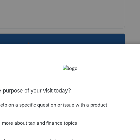
s been closed for replies.
Sort by
:
Oldest first
u lien de l'ARC suivant:
revenu/services/impot/renseignements-
t-revenu/serie-1-particuliers/folio-3-
olio-impot-revenu-s1-f3-c2-residence-