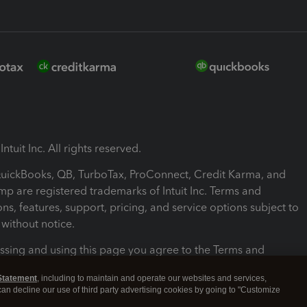
ntuit Inc. All rights reserved.
 QuickBooks, QB, TurboTax, ProConnect, Credit Karma, and
mp are registered trademarks of Intuit Inc. Terms and
ons, features, support, pricing, and service options subject to
without notice.
ssing and using this page you agree to the Terms and
ons.
Statement
, including to maintain and operate our websites and services,
 can decline our use of third party advertising cookies by going to "Customize
nd Conditions
About cookies
Manage cookies