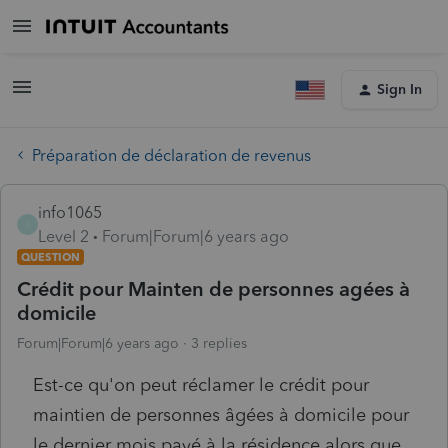
Sign In
Préparation de déclaration de revenus
info1065
I
Level 2
Forum|Forum|6 years ago
QUESTION
Crédit pour Mainten de personnes agées à
domicile
Forum|Forum|6 years ago
3 replies
Est-ce qu'on peut réclamer le crédit pour
maintien de personnes âgées à domicile pour
le dernier mois payé à la résidence alors que