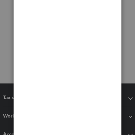
Tax software
Workflow add-ons
Accounting solutions