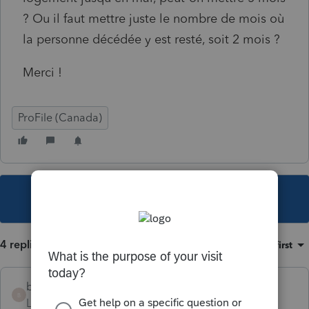
? Ou il faut mettre juste le nombre de mois où
la personne décédée y est resté, soit 2 mois ?
Merci !
ProFile (Canada)
This topic has been closed for replies.
4 replies
Sort by
:
Oldest first
bouchardisabelle
B
Level 2
Forum|Forum|6 years ago