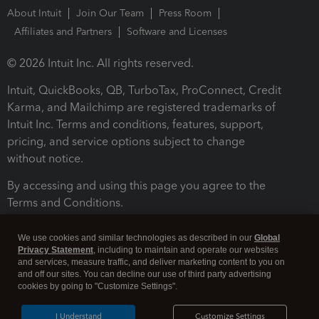
About Intuit
Join Our Team
Press Room
Affiliates and Partners
Software and Licenses
© 2026 Intuit Inc. All rights reserved.
Intuit, QuickBooks, QB, TurboTax, ProConnect, Credit
Karma, and Mailchimp are registered trademarks of
Intuit Inc. Terms and conditions, features, support,
pricing, and service options subject to change
without notice.
By accessing and using this page you agree to the
Terms and Conditions.
Terms and Conditions
About cookies
Manage cookies
We use cookies and similar technologies as described in our
Global
Privacy Statement
, including to maintain and operate our websites
and services, measure traffic, and deliver marketing content to you on
and off our sites. You can decline our use of third party advertising
cookies by going to "Customize Settings".
I Understand
Customize Settings