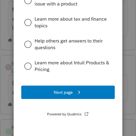
Malheureusement le crédit remboursement
exclusivement pour les soins et non pour le
loyer
bouchardisabelle
B
Level 2
Forum|Forum|6 years ago
Donc le mois du décès vous pouvez le
demander mais pas les autres mois.
FBeaulieu
F
Level 3
Forum|Forum|6 years ago