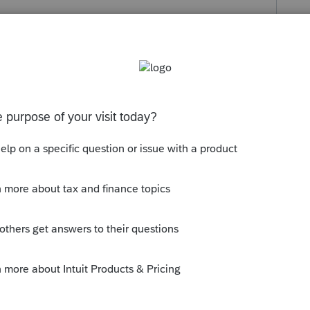
s been closed for replies.
s jusqu'a 15 ans...et il est seulement au
ntant au fédéral aussi...max: 500$. Fédéral
ramme est fait ainsi.