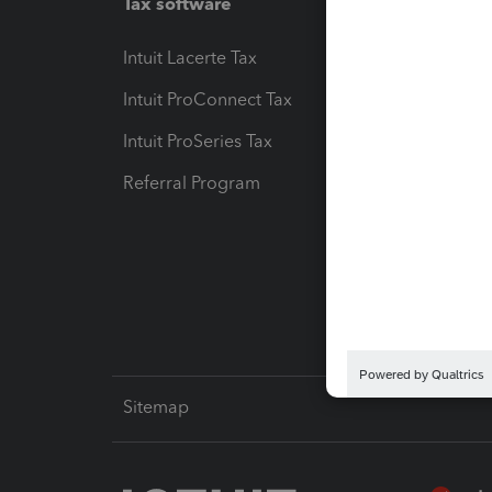
Tax software
Workfl
Intuit Lacerte Tax
Intuit T
Intuit ProConnect Tax
Hosting
Intuit ProSeries Tax
eSignat
Referral Program
Protect
Pay-by
Intuit L
Sitemap