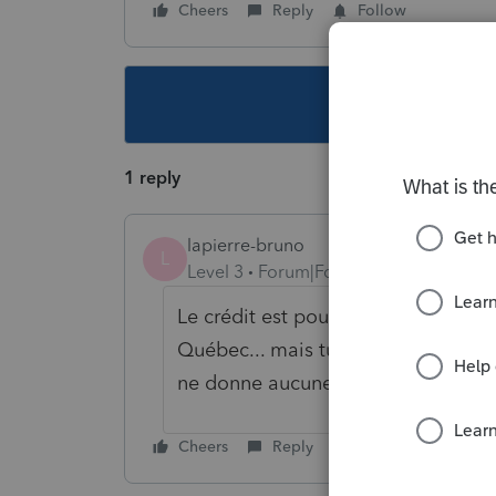
Cheers
Reply
Follow
This topic ha
1 reply
lapierre-bruno
L
Level 3
Forum|Forum|6 years ago
Le crédit est pour un enfant de 5 an
Québec... mais tu doit entrée le mo
ne donne aucune déduction.Le prog
Cheers
Reply