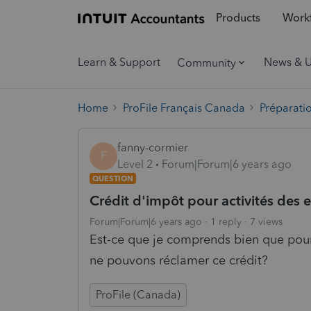
Products
Workf
Learn & Support
News & 
Community
Home
ProFile Français Canada
Préparati
fanny-cormier
F
Level 2
Forum|Forum|6 years ago
QUESTION
Crédit d'impôt pour activités des 
Forum|Forum|6 years ago
1 reply
7 views
Est-ce que je comprends bien que pour 
ne pouvons réclamer ce crédit?
ProFile (Canada)