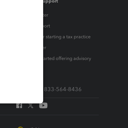
Training & support
t
Training Center
op
Learn & Support
Resources for starting a tax practice
Tax Pro Center
How to get started offering advisory
services
Call Sales: 833-564-8436