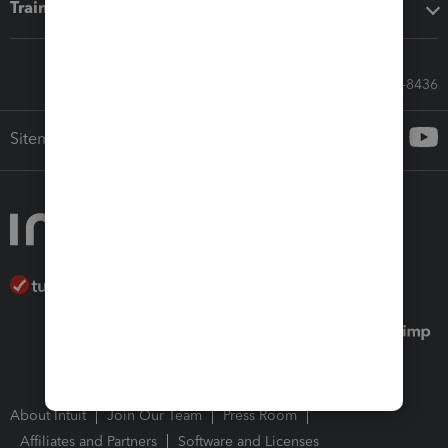
Training & support
Call Sales: 833-564-8436
Sitemap
About Intuit
Join Our Team
Press Room
Affiliates and Partners
Software and Licenses