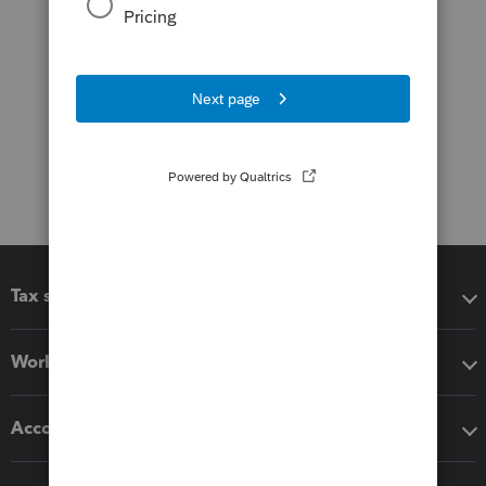
Tax software
Workflow add-ons
Accounting solutions