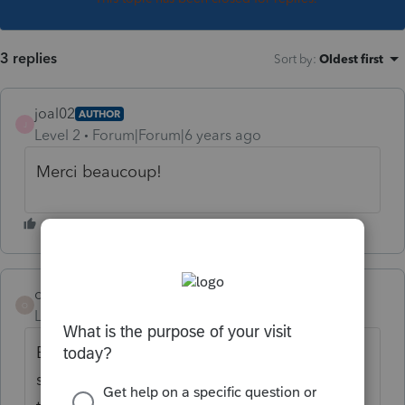
3 replies
Sort by
:
Oldest first
joal02
AUTHOR
J
Level 2
Forum|Forum|6 years ago
Merci beaucoup!
ouelletteccompta
O
Level 3
Forum|Forum|6 years ago
Bonjour, c'est ce qu'on appelle une
séparation involontaire. Il y a un point que