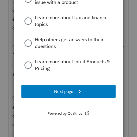
tu peux aussi regarder si le fait que tes
clients vivent séparément leur permet peut-
être à un ou l'autre ou même aux deux
d'obtenir le supplément de revenu garanti.
Le formulaire à remplir, SC ISP-3040
s'appelle: déclaration époux ou conjoints de
fait vivant séparément pour des raisons
indépendantes de leur volonté. Tu dois faire
accepter par le gouvernement fédéral à
l'aide de ce formulaire.
Critères pour avoir droit de déclarer une
séparation involontaire: Un des conjoints
doit avoir au moins 65 ans, recevoir la PSV
et de plus, il doit exister des raisons d'ordre
médical ou économique qui font en sorte