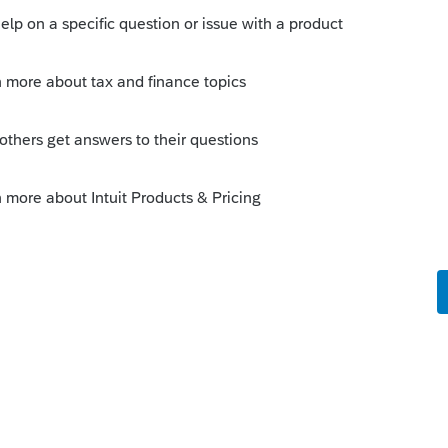
l'annexe 5 et annexe 1 sur la déclaration
o
irecte d'effectué
ci sur la faillite....