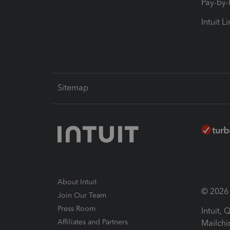
Pay-by
Intuit L
Sitemap
About Intuit
© 2026 I
Join Our Team
Press Room
Intuit,
Affiliates and Partners
Mailchi