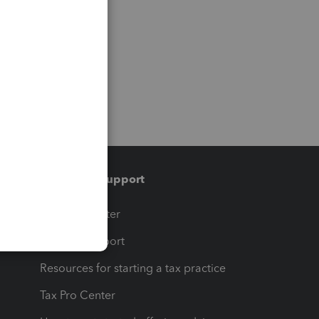
Training & support
t
Training Center
op
Learn & Support
Resources for starting a tax practice
Tax Pro Center