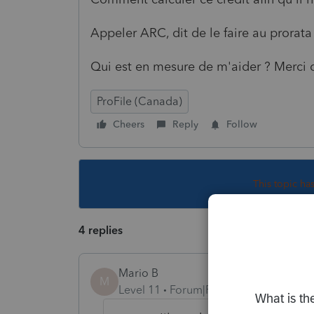
Appeler ARC, dit de le faire au prorata
Qui est en mesure de m'aider ? Merci 
ProFile (Canada)
Cheers
Reply
Follow
This topic ha
4 replies
Mario B
M
Level 11
Forum|Forum|6 years ago