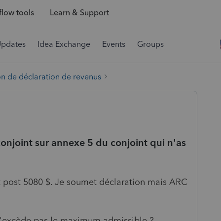
low tools
Learn & Support
Updates
Idea Exchange
Events
Groups
on de déclaration de revenus
onjoint sur annexe 5 du conjoint qui n'as
é et post 5080 $. Je soumet déclaration mais ARC
 n'excède pas le maximum admissible ?