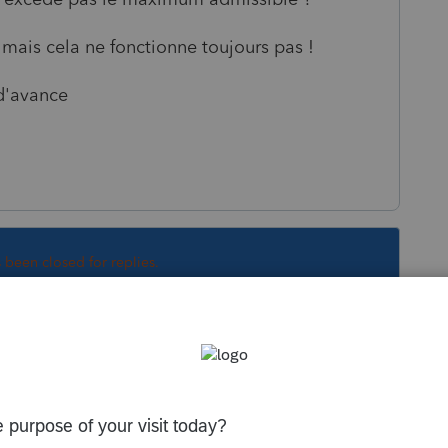
 mais cela ne fonctionne toujours pas !
d'avance
s been closed for replies.
Sort by
:
Oldest first