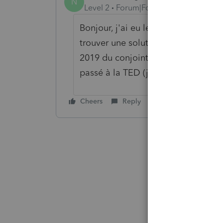
N
Level 2
Forum|Forum|6 years ago
Bonjour, j'ai eu le même problème, 
trouver une solution? J'ai modifi
2019 du conjoint sur la page 1 de la
passé à la TED (j'ai pris le revenu 
Cheers
Reply