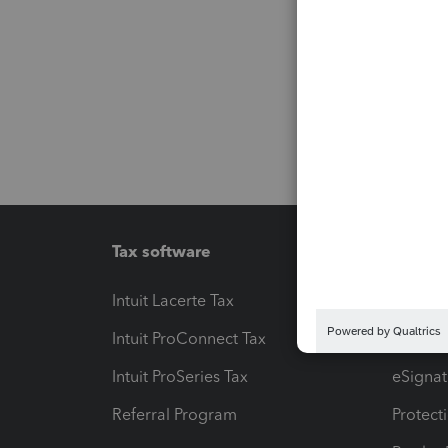
Tax software
Workfl
Intuit Lacerte Tax
Intuit T
Intuit ProConnect Tax
Hosting
Intuit ProSeries Tax
eSignat
Referral Program
Protect