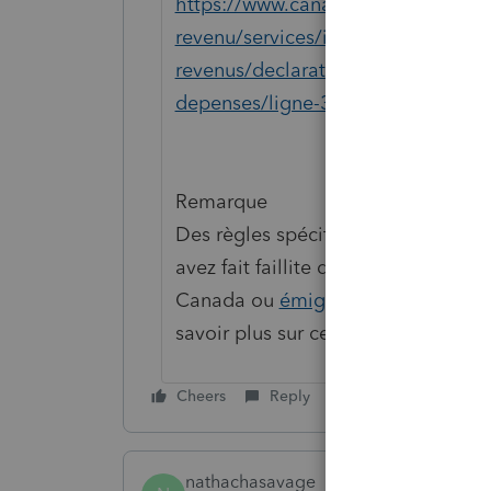
https://www.canada.ca/fr/agence-
revenu/services/impot/particuliers/
revenus/declaration-revenus/rempli
depenses/ligne-303-montant-epoux-
Remarque
Des règles spécifiques s'applique
avez fait faillite durant l'année d'
Canada ou
émigré
du Canada au co
savoir plus sur ces règles,
communi
Cheers
Reply
nathachasavage