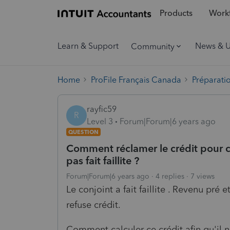
Products
Workf
Learn & Support
News & 
Community
Home
ProFile Français Canada
Préparati
rayfic59
R
Level 3
Forum|Forum|6 years ago
QUESTION
Comment réclamer le crédit pour c
pas fait faillite ?
Forum|Forum|6 years ago
4 replies
7 views
Le conjoint a fait faillite . Revenu pr
refuse crédit.
Comment calculer ce crédit afin qu'il