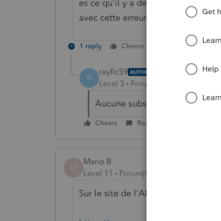
es ce qu'il y a des substitutions à 
avec cette erreur?
1 reply
Cheers
Reply
rayfic59
AUTHOR
R
Level 3
Forum|Forum|6 years ag
Aucune substitution ou entrée d
Cheers
Reply
Mario B
M
Level 11
Forum|Forum|6 years ago
Sur le site de l'ARC, on mentionne ce