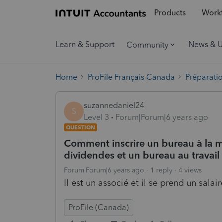
Products
Workf
Learn & Support
News & 
Community
Home
ProFile Français Canada
Préparati
suzannedaniel24
S
Level 3
Forum|Forum|6 years ago
QUESTION
Comment inscrire un bureau à la m
dividendes et un bureau au travail
Forum|Forum|6 years ago
1 reply
4 views
Il est un associé et il se prend un salai
ProFile (Canada)