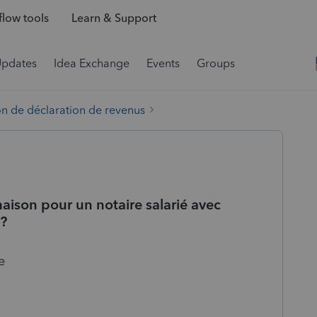
low tools
Learn & Support
Updates
Idea Exchange
Events
Groups
on de déclaration de revenus
aison pour un notaire salarié avec
 ?
re