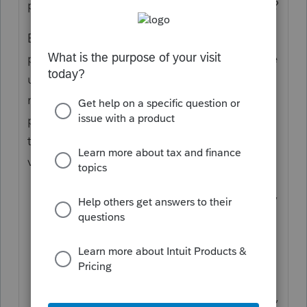
personne à charge s’il ne vit pas au Canada?
En règle générale, le conjoint non résident
peut être déclaré comme personne à charge
un peu comme un conjoint résident, dans la
mesure où vous avez subvenu à ses besoins
pendant l’année. Pour vous assurer que le
traitement de votre demande se passe bien,
vous devez savoir ceci :
Pour faire votre demande correctement,
vous devez avoir les bons documents.
L’Agence du revenu du Canada (ARC) a
besoin d’une preuve que vous assurez
le soutien financier de votre conjoint.
Donc, quand vous lui versez de l’argent,