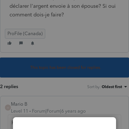
déclarer l'argent envoie à son épouse? Si oui
comment dois-je faire?
ProFile (Canada)
This topic has been closed for replies.
2 replies
Sort by
:
Oldest first
Mario B
M
Level 11
Forum|Forum|6 years ago
Puis-je déclarer mon conjoint comme