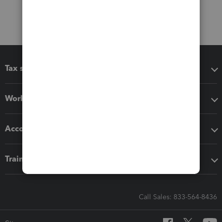
Tax software
Workflow add-ons
Accounting solutions
Training & support
Call Sales: 833-564-8436