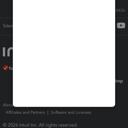
Call Sales: 833-564-8436
Sitemap
About Intuit
Join Our Team
Press Room
Affiliates and Partners
Software and Licenses
© 2026 Intuit Inc. All rights reserved.