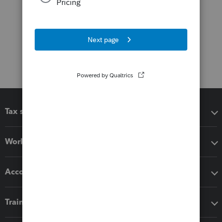
Tax software
Workflow add-ons
Accounting solutions
Training & support