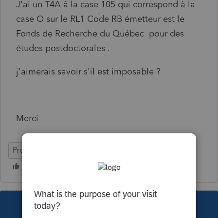
J'ai un T4A à la case 105 qui correspond à la
case O sur le RL1 Code RB émetteur est le
Fonds de Recherche du Québec pour des
études postdoctorales .
j'aimerais savoir s'il est imposable ?
Merci
ProFile (Canada)
This topic has been closed for replies.