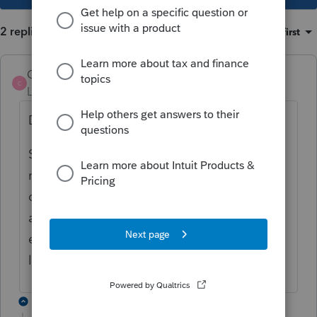
2 replies
Sort by
:
Oldest first
Cham123456
C
Level 6
Forum|Forum|6 years ago
Doit être déclaré.
Si T2202 prouvant études à temps plein, se
met sur la première ligne de la case 105
dans Profile. Alors devient non imposable et
a aucun impact au fédéral. Par contre, tout
en étant non imposable au Québec, agit sur
le revenu net et plusieurs crédits d'impôts.
1 reply