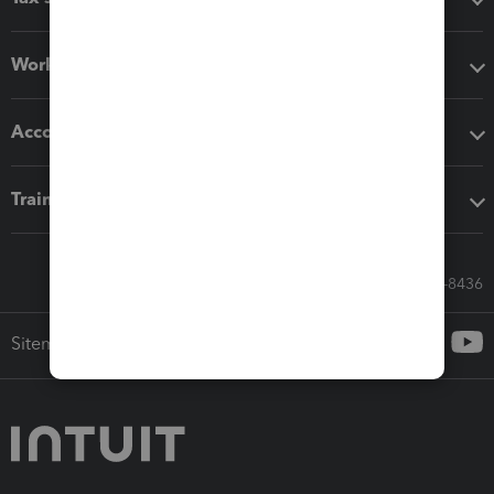
Workflow add-ons
Accounting solutions
Training & support
Call Sales: 833-564-8436
Sitemap