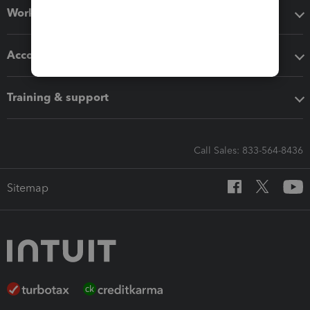
Workflow add-ons
Accounting solutions
Training & support
Call Sales: 833-564-8436
Sitemap