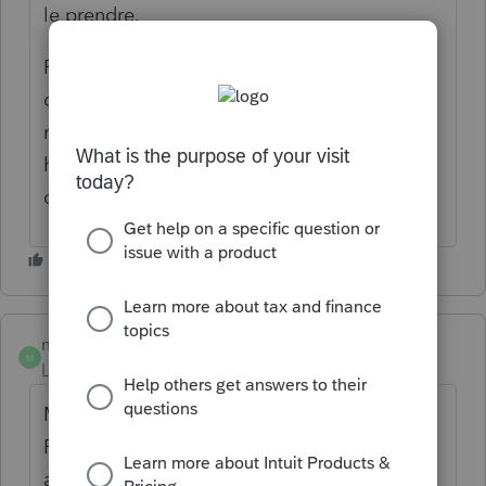
le prendre.
Par contre, les 2 parents peuvent avoir payé
des frais de garde et d’activités ou encore
médicaux. Alors on laisse que l'enfant
habite avec le parent. Les 2 parents peuvent
demander les sommes qu'ils ont payées.
marsgoy
M
Level 3
Forum|Forum|6 years ago
Mais si les 2 parents laissent l'enfant dans
Personnes à charge, les 2 recevront des
allocations pour l'enfant? Ma nouvelle