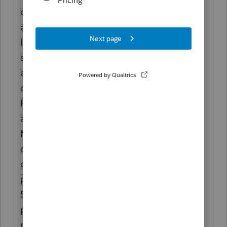
cliente, conjoint de fait depuis quelques
années avec un nouveau conjoint, réclame
la moitié des frais médicaments payés pour
ses 2 enfants (entente avec son ex, qui lui
aussi réclame la moitié de son côté). Je
dois donc entrer ses 2 enfants dans
Personnes à charge pour qu'ils apparaissent
au dossier (entre autres, dans
Médical). Mais si je fais ceci, ça implique
que les 2 enfants sont en partie à sa
charge? Car elle me dit que les 2 parents
prennent la moitié des 2 (enfants à charge à
50% tous les 2). Car je vois que l'année
passée, dans son rapport d'impôt, la
personne qui avait produit son rapport