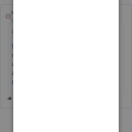
Mario B
M
Level 11
Forum|Forum|6 years ago
il faut une entente entre les 2 conjonts
https://www.canada.ca/fr/agence-
revenu/services/impot/particuliers/sujets/to
ut-votre-declaration-revenus/pension-
alimentaire/garde-partagee-montant-
personne-a-charge-admissible.html