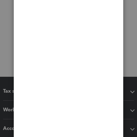
Tax software
Workflow add-ons
Accounting solutions