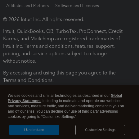
Affiliates and Partners
Software and Licenses
© 2026 Intuit Inc. All rights reserved.
Intuit, QuickBooks, QB, TurboTax, ProConnect, Credit
Karma, and Mailchimp are registered trademarks of
Intuit Inc. Terms and conditions, features, support,
pricing, and service options subject to change
without notice.
By accessing and using this page you agree to the
Terms and Conditions.
Terms and Conditions
About cookies
Manage cookies
We use cookies and similar technologies as described in our
Global
Privacy Statement
, including to maintain and operate our websites
and services, measure traffic, and deliver marketing content to you on
and off our sites. You can decline our use of third party advertising
cookies by going to "Customize Settings".
I Understand
Customize Settings
Legal
Privacy
Security