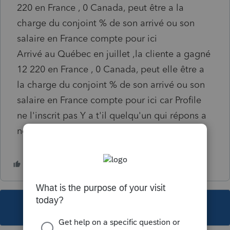
220 en France , 0 Canada, peut être a la
charge du conjoint % de son arrivé ou son
salaire en France compte pour ici
Arrivé au Québec en juillet ,la cliente a gagné
12 220 en France , 0 Canada, peut elle être a
la charge du conjoint % de son arrivé ou son
salaire en France compte pour ici car Profile
ne l'inscrit pas Y a t'il quelqu'un qui répons a
nos question
This topic has been closed for replies.