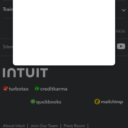
Training & support
Call Sales: 833-564-8436
Sitemap
About Intuit
Join Our Team
Press Room