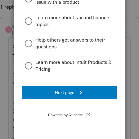
1 reply
delphine
D
Level 2
Forum|Forum|6 years ago
cela dépend. A-t-elle gagné le revenu
français avant d'arriver ici? On prend en
compte les revenus de source mondiale à
partir de sa date d'arrivée ici (si elle répond
aux critères de résidence, mais je présume
que c'est le cas ici). Ne pas oublier de
consulter la convention fiscale France-
Canada, il pourrait y avoir des exceptions
selon son type d'emploi (par exemple, les
fonctionnaires français ne paient pas
d'impôt sur le salaire français, mais il faut