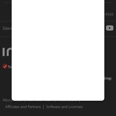
Call Sales: 833-564-8436
Sitemap
About Intuit
Join Our Team
Press Room
Affiliates and Partners
Software and Licenses