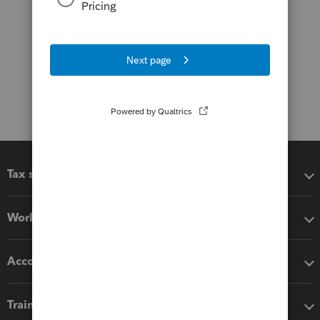
Tax software
Workflow add-ons
Accounting solutions
Training & support