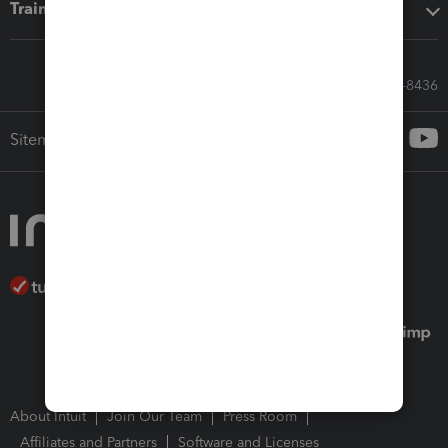
Training & support
Call Sales: 833-564-8436
Sitemap
About Intuit
Join Our Team
Press Room
Affiliates and Partners
Software and Licenses