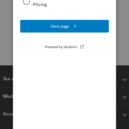
Tax software
Workflow add-ons
Accounting solutions