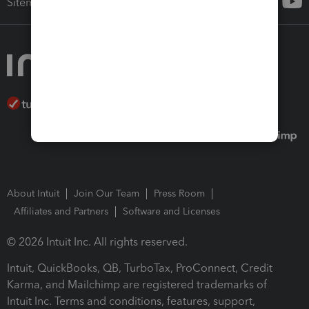
Sitemap
About Intuit
Join Our Team
Press Room
Affiliates and Partners
Software and Licenses
© 2026 Intuit Inc. All rights reserved.
Intuit, QuickBooks, QB, TurboTax, ProConnect, Credit
Karma, and Mailchimp are registered trademarks of
Intuit Inc. Terms and conditions, features, support,