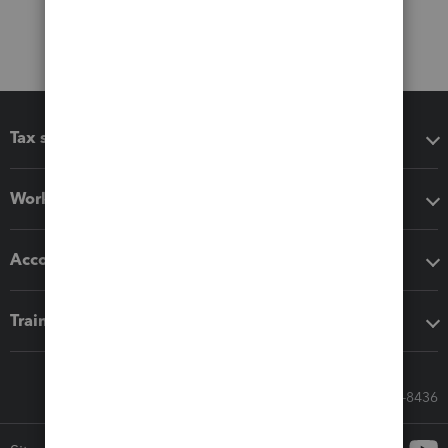
Tax software
Workflow add-ons
Accounting solutions
Training & support
Call Sales: 833-564-8436