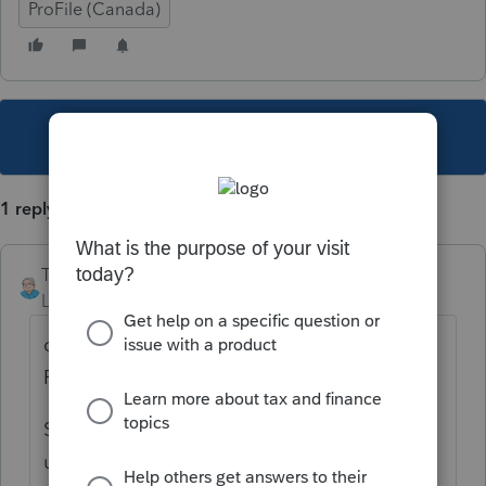
ProFile (Canada)
This topic has been closed for replies.
1 reply
TDallaire
Level 6
Forum|Forum|6 years ago
oui, l'enfant équivalent de conjoint c'est UN
PAR ADRESSE.
Si le coloc a aussi un enfant (par exemple),
une seule personne peut demander