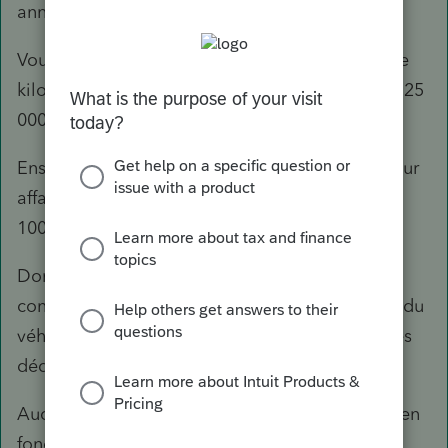
annexes T2125.
Vous inscrivez ensuite, aux 2 conjoints, le même
kilométrage total annuel du véhicule, exemple 25
000 km.
Ensuite le conjoint 1 a fait exemple 5000km pour
affaire avec le véhicule et le conjoint 2 à fait
10000km pour affaires avec le véhicule.
Donc dans leurs déclarations de revenus, le
conjoint 1 aura 20% des dépenses déductibles du
véhicule et le conjoint 2 aura 40% des dépenses
déductibles du véhicule.
Aucun dédoublement de dépense, car proraté en
fonction de l'utilisation de chacun.