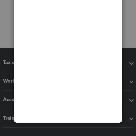
Tax software
Workflow add-ons
Accounting solutions
Training & support