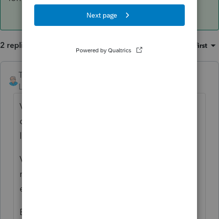
2 replies
Sort by
:
Oldest first
TDallaire
ANSWER
Level 6
Forum|Forum|5 years ago
Vous inscrivez les mêmes montants annuels
des dépenses du véhicule pour chacun dans
leurs annexes T2125.
Vous inscrivez ensuite, aux 2 conjoints, le
même kilométrage total annuel du véhicule,
exemple 25 000 km.
Ensuite le conjoint 1 a fait exemple 5000km