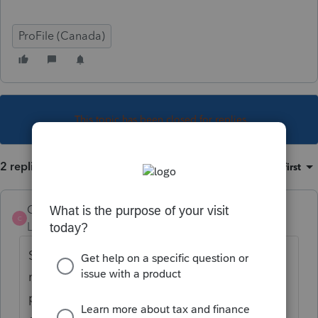
ProFile (Canada)
This topic has been closed for replies.
2 replies
Sort by
:
Oldest first
Cham123456
C
Level 6
Forum|Forum|6 years ago
Su vous avez un reçu REER qui a le
moindrement l'air d'être un versement
périodique, INSISTER auprès du