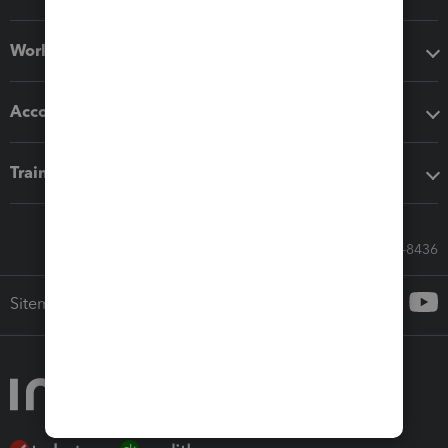
Workflow add-ons
Accounting solutions
Training & support
Call Sales: 833-564-8436
Sitemap