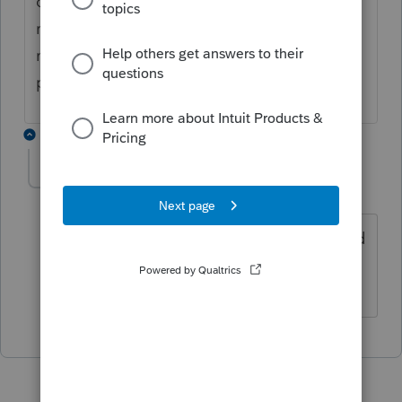
contribuable pour qu'il vous fournisse le
reçu pour les 60 premiers jours, mettre une
note au dossier et ATTENDRE avant de
produire final.
1 reply
lmorin0211
AUTHOR
L
Level 3
Forum|Forum|6 years ago
Je sais bien mais il nous en passe quand
même quelques-uns. Plutôt
désagréable!