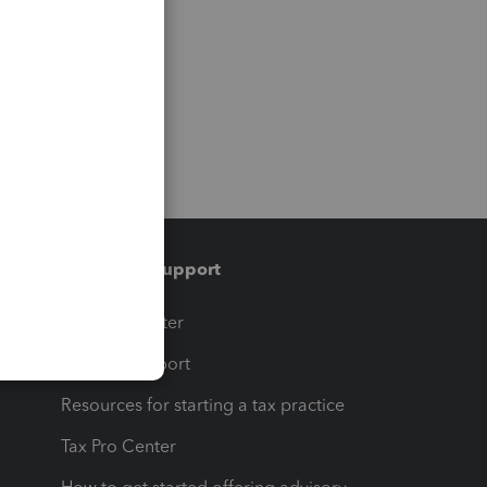
Training & support
t
Training Center
op
Learn & Support
Resources for starting a tax practice
Tax Pro Center