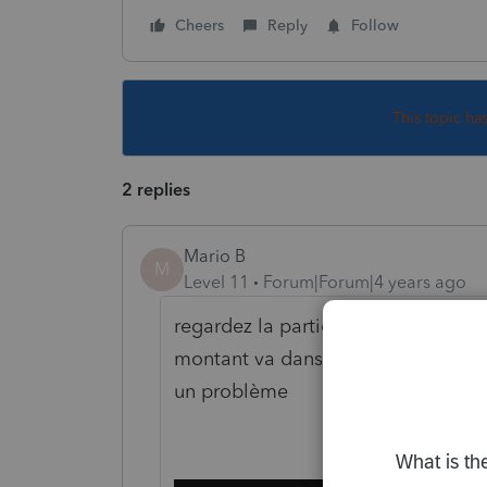
Cheers
Reply
Follow
This topic ha
2 replies
Mario B
M
Level 11
Forum|Forum|4 years ago
regardez la partie du bas, ca dit co
montant va dans le formulaire REER, 
un problème