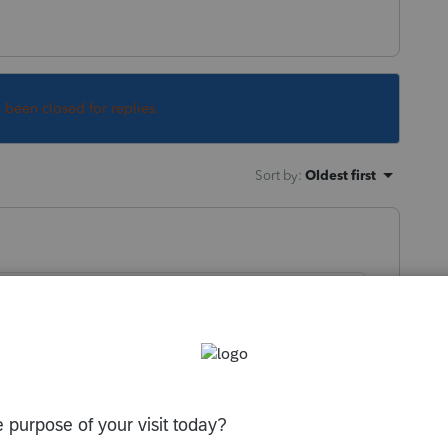
s been closed for replies.
Sort by
:
Oldest first
pie a joindre a la declaration fédérale, ce
sil cette partie est 0, il semble qu'il y a