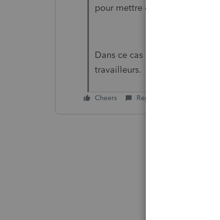
pour mettre dans son CÉLI?
Dans ce cas pas de montant RE
travailleurs.
Cheers
Reply