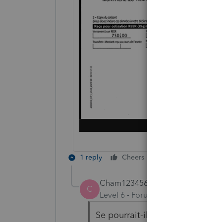
1 reply
Cheers
Reply
Cham123456
C
Level 6
Forum|Forum|4 years ag
Se pourrait-il que le contribua