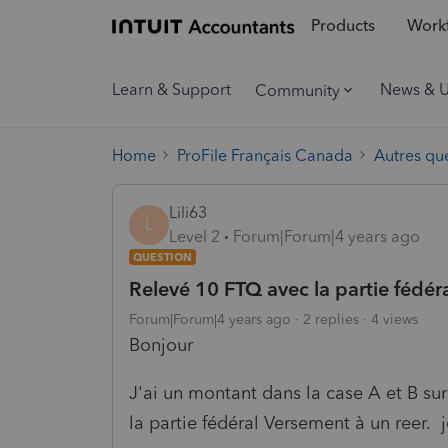
Products
Workf
Learn & Support
News & 
Community
Home
ProFile Français Canada
Autres qu
Lili63
L
Level 2
Forum|Forum|4 years ago
QUESTION
Relevé 10 FTQ avec la partie fédéra
Forum|Forum|4 years ago
2 replies
4 views
Bonjour
J'ai un montant dans la case A et B su
la partie fédéral Versement à un reer. 