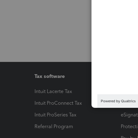
Tax software
Workfl
Intuit Lacerte Tax
Intuit T
Intuit ProConnect Tax
Hosting
Intuit ProSeries Tax
eSignat
Referral Program
Protect