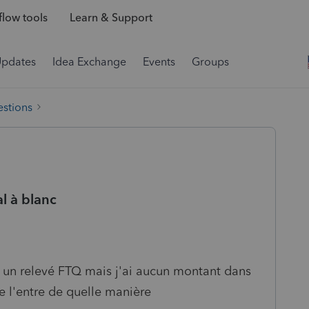
low tools
Learn & Support
Updates
Idea Exchange
Events
Groups
estions
l à blanc
r un relevé FTQ mais j'ai aucun montant dans
je l'entre de quelle manière