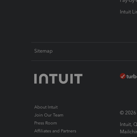
Pay-by
Intuit L
Sitemap
About Intuit
© 2026 I
Join Our Team
Press Room
Intuit,
Affiliates and Partners
Mailchi