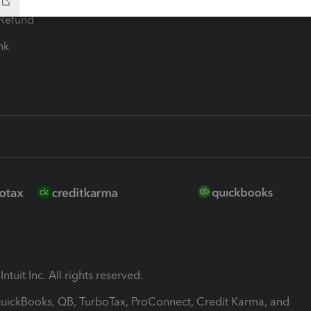
-Refund
ink
ntuit Inc. All rights reserved.
 QuickBooks, QB, TurboTax, ProConnect, Credit Karma, and