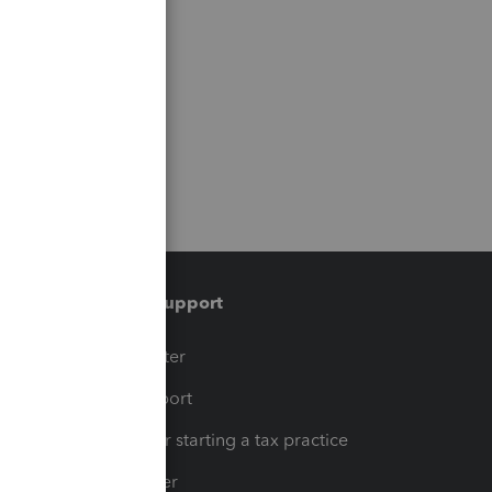
Training & support
t
Training Center
op
Learn & Support
Resources for starting a tax practice
Tax Pro Center