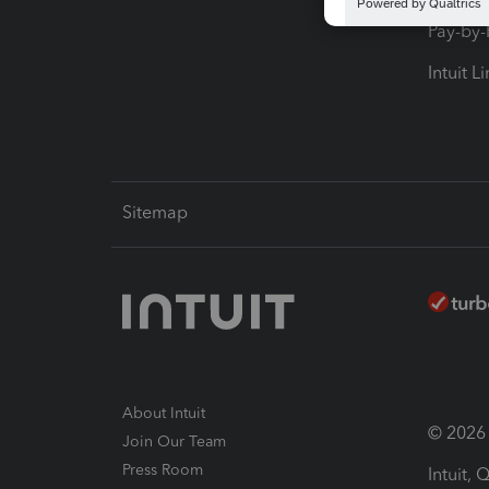
Pay-by
Intuit L
Sitemap
About Intuit
© 2026 I
Join Our Team
Press Room
Intuit,