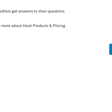
rectement. Il n'y a pas de problèmes connus
 2230$ est bien réclamé à la ligne 51090
revenu net du conjoint était moins de
a ligne 30300.
ien...