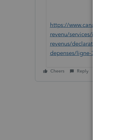
https://www.canada.ca/fr/agence-
revenu/services/impot/particuliers/
revenus/declaration-revenus/rempli
depenses/ligne-30425-aidant-natu
Cheers
Reply