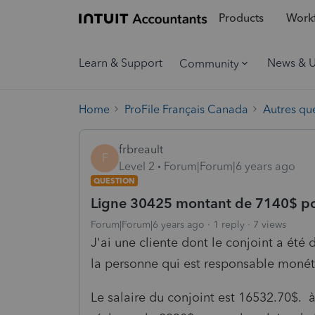
Products
Workf
Learn & Support
News & 
Community
Home
ProFile Français Canada
Autres qu
frbreault
F
Level 2
Forum|Forum|6 years ago
QUESTION
Ligne 30425 montant de 7140$ p
Forum|Forum|6 years ago
1 reply
7 views
J'ai une cliente dont le conjoint a é
la personne qui est responsable moné
Le salaire du conjoint est 16532.70$. 