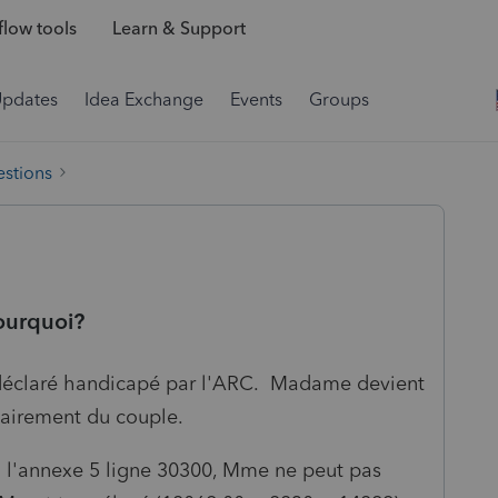
low tools
Learn & Support
Updates
Idea Exchange
Events
Groups
estions
ourquoi?
té déclaré handicapé par l'ARC. Madame devient
tairement du couple.
à l'annexe 5 ligne 30300, Mme ne peut pas