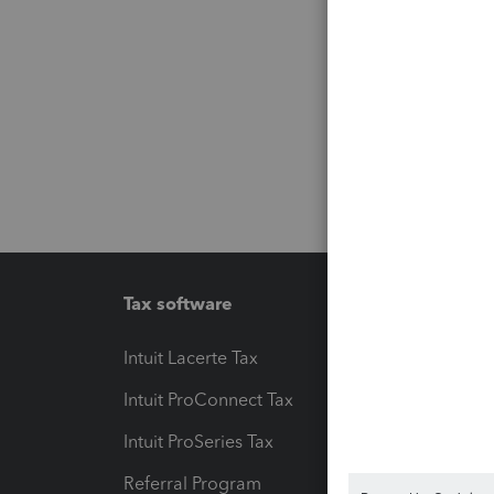
Tax software
Workfl
Intuit Lacerte Tax
Intuit T
Intuit ProConnect Tax
Hosting
Intuit ProSeries Tax
eSignat
Referral Program
Protect