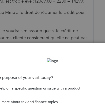
 M. est trop élevé (12069.00 + 2230 = 14299)
que Mme a le droit de réclamer le crédit pour
je voudrais m'assurer que si le crédit de
our ma cliente considérant qu'elle ne peut pas
use du salaire plus élevé de son conjoint.
s been closed for replies.