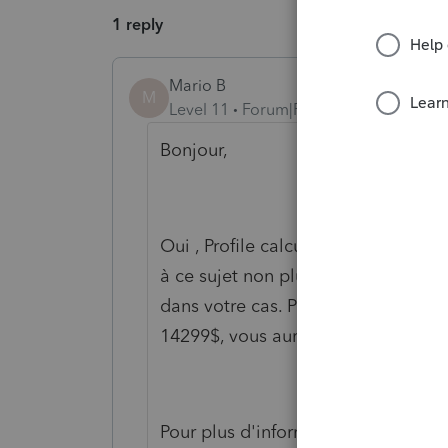
1 reply
Mario B
M
Level 11
Forum|Forum|5 years ago
Bonjour,
Oui , Profile calcule la valeur cor
à ce sujet non plus. Le montant de
dans votre cas. Par exemple, si le 
14299$, vous auriez un montant à l
Pour plus d'informations, visitez ce l