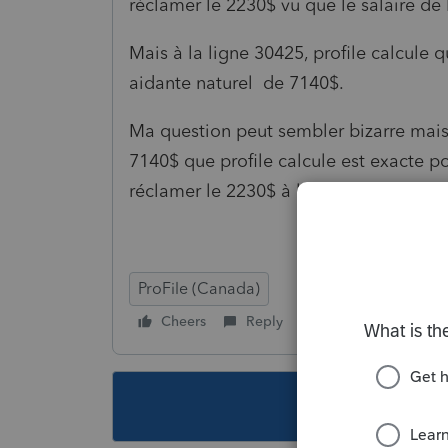
réclamer le 2230$ vu que le salaire de
Mais à la ligne 30425, profile calcule 
aidante naturel de 7140$.
Ma question peut sembler bizarre mais 
7140$ que profile calcule est exacte p
réclamer le 2230$ à la ligne 30300 à ca
ProFile (Canada)
Cheers
Reply
Follow
This topic ha