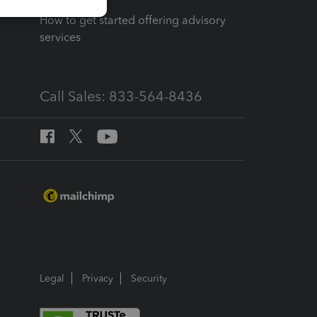
How to get started offering advisory
services
Call Sales: 833-564-8436
Legal
Privacy
Security