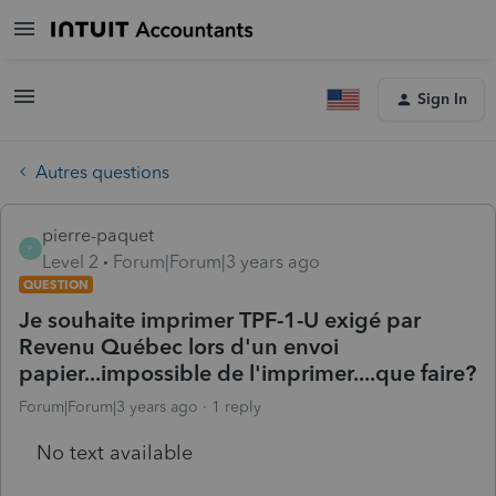
Sign In
Autres questions
pierre-paquet
P
Level 2
Forum|Forum|3 years ago
QUESTION
Je souhaite imprimer TPF-1-U exigé par
Revenu Québec lors d'un envoi
papier...impossible de l'imprimer....que faire?
Forum|Forum|3 years ago
1 reply
No text available