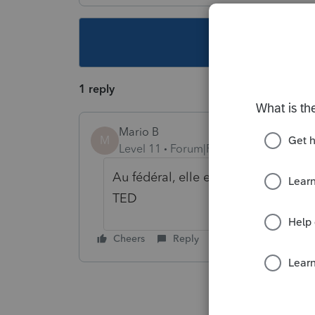
This topic ha
1 reply
Mario B
M
Level 11
Forum|Forum|3 years ago
Au fédéral, elle est incluse dans l
TED
Cheers
Reply