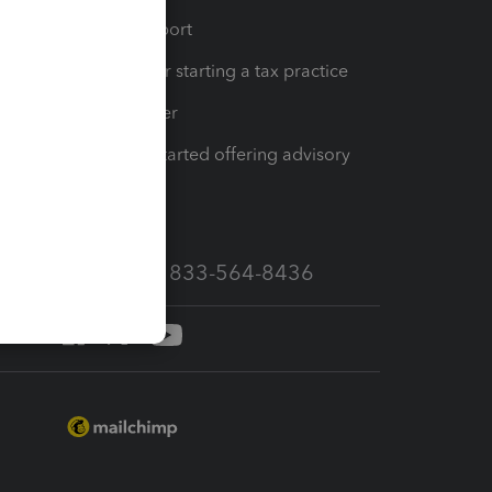
op
Learn & Support
Resources for starting a tax practice
Tax Pro Center
How to get started offering advisory
services
Call Sales: 833-564-8436