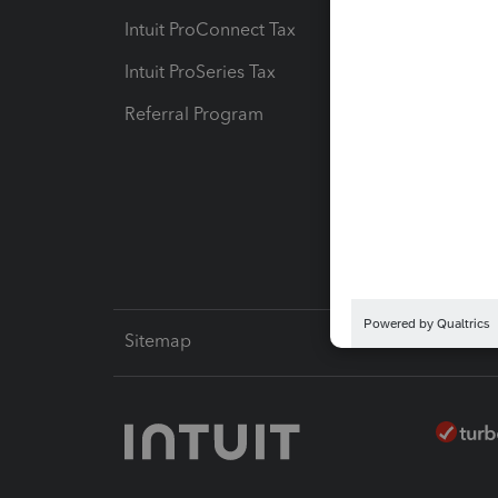
Intuit ProConnect Tax
Hosting
Intuit ProSeries Tax
eSignat
Referral Program
Protect
Pay-by
Intuit L
Sitemap