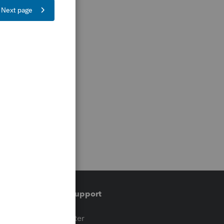
Training & support
t
Training Center