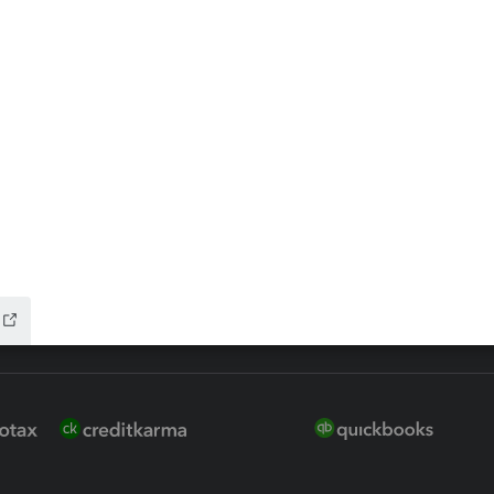
 for Lacerte & ProSeries
QuickBooks Accountant Deskt
ure
EasyACCT
ion Plus
-Refund
ink