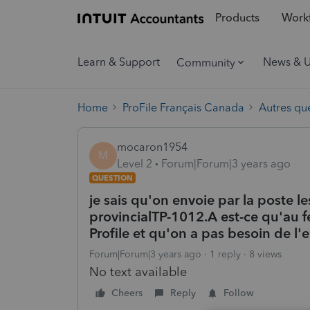
Products
Workf
Learn & Support
News & 
Community
Home
ProFile Français Canada
Autres qu
mocaron1954
M
Level 2
Forum|Forum|3 years ago
QUESTION
je sais qu'on envoie par la poste le
provincialTP-1012.A est-ce qu'au f
Profile et qu'on a pas besoin de l'
Forum|Forum|3 years ago
1 reply
8 views
No text available
Cheers
Reply
Follow