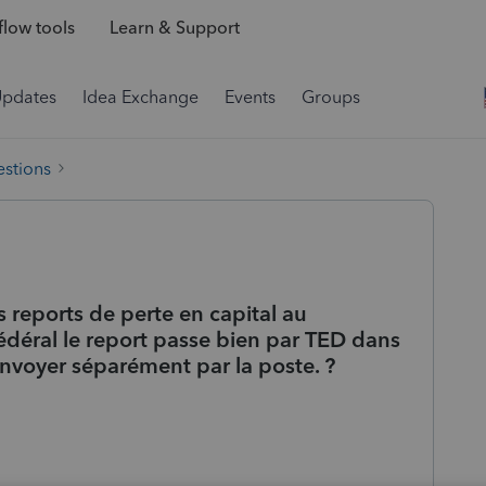
low tools
Learn & Support
Updates
Idea Exchange
Events
Groups
estions
s reports de perte en capital au
édéral le report passe bien par TED dans
envoyer séparément par la poste. ?