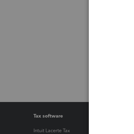
Tax software
Workfl
Intuit Lacerte Tax
Intuit T