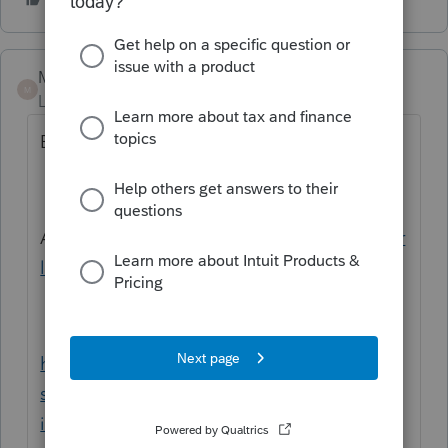
Mario B
M
Level 11
Forum|Forum|5 years ago
Bonjour,
Allez cet article et executez la section
Gérer
le registre Windows
https://quickbooks.intuit.com/learn-
support/fr-ca/t%C3%A9l%C3%A9charger-
installer-et-configurer/effectuer-une-