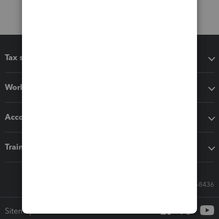
Tax software
Workflow add-ons
Accounting solutions
Training & support
Call Sales: 833-564-8436
Sitemap