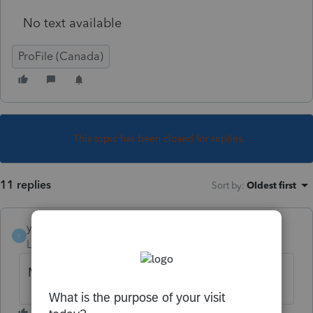
No text available
ProFile (Canada)
This topic has been closed for replies.
11 replies
Sort by
:
Oldest first
yvogagno
Y
Level 5
Forum|Forum|5 years ago
Moi aussi, c'est la même chose.