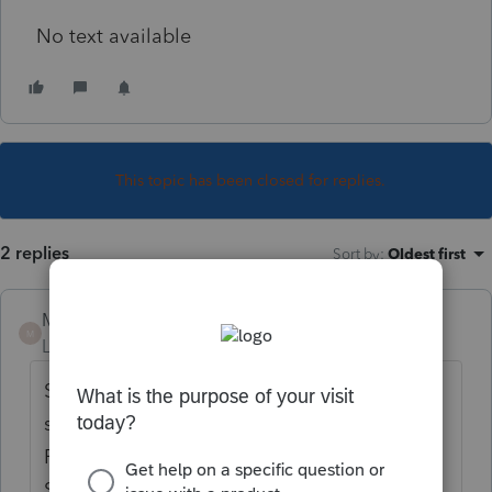
No text available
This topic has been closed for replies.
2 replies
Sort by
:
Oldest first
Mario B
M
Level 11
Forum|Forum|4 years ago
Si la déclaration est jumelée il faut
seulement remplir le formulaire S3
Résidence Principale sur un des conjoints.
Sur l'autre conjoint, il faut seulement cocher