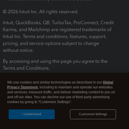
© 2026 Intuit Inc. All rights reserved.
Intuit, QuickBooks, QB, TurboTax, ProConnect, Credit
Karma, and Mailchimp are registered trademarks of
Intuit Inc. Terms and conditions, features, support,
pricing, and service options subject to change
without notice.
By accessing and using this page you agree to the
Terms and Conditions.
Terms and Conditions
About cookies
Manage cookies
We use cookies and similar technologies as described in our
Global
Privacy Statement
, including to maintain and operate our websites
and services, measure traffic, and deliver marketing content to you on
and off our sites. You can decline our use of third party advertising
cookies by going to "Customize Settings".
I Understand
Customize Settings
Legal
Privacy
Security