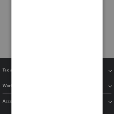
Tax software
Workflow add-ons
Accounting solutions