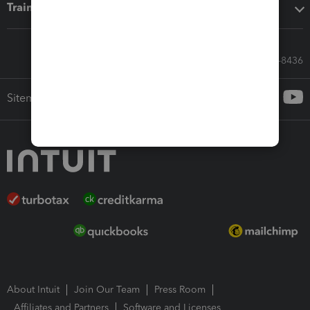
Training & support
Call Sales: 833-564-8436
Sitemap
About Intuit
Join Our Team
Press Room
Affiliates and Partners
Software and Licenses