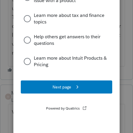
un des cases 17900. Le formulaire T2091 ou
T1255 doit être rempli pour chaque
conjoint. Il y a aussi une barre déroulante sur
le formulaire S3ResidencePrincipale, Assurez
vous que seulement une colonne est
remplie.
Mario B
M
Level 11
Forum|Forum|4 years ago
Voici le lien pour les instructions complètes