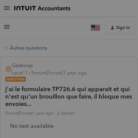
Sign In
Autres questions
Gestionje
G
Level 1
Forum|Forum|1 year ago
QUESTION
j'ai le formulaire TP726.6 qui apparait et qui
n'est qu'un brouillon que faire, il bloque mes
envoies...
Forum|Forum|1 year ago
2 replies
No text available