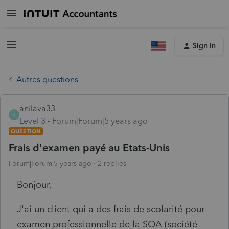
Sign In
Autres questions
anilava33
A
Level 3
Forum|Forum|5 years ago
QUESTION
Frais d'examen payé au Etats-Unis
Forum|Forum|5 years ago
2 replies
Bonjour,
J'ai un client qui a des frais de scolarité pour
examen professionnelle de la SOA (société