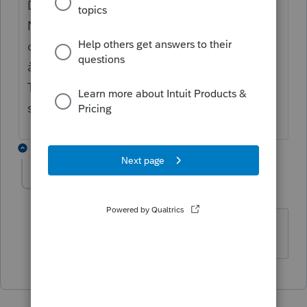
Deuxième ligne '' institution étrangère '' .
Naturellement , le montant équivalent en
dollars canadiens . Idéalement , demander
à l'étudiant qu'il fasse remplir le formulaire
TL11A par l'institution . Disponible en ligne
sur le site de l' ARC.
1 reply
anilava33
AUTHOR
A
Level 3
Forum|Forum|5 years ago
Merci beaucoup pour votre réponse