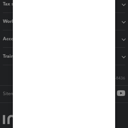
Tax software
Workflow add-ons
Accounting solutions
Training & support
Call Sales: 833-564-8436
Sitemap