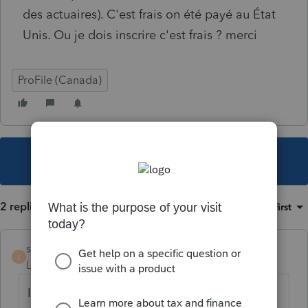
des actuaires). C'est frais on été payé au État
Unis. Ou je dois inscrire c'est frais ? merci
ProFile (Canada)
This topic has been closed for replies.
2 replies
Sort by
:
Oldest first
s-pichette
S
Level 6
Forum|Forum|5 years ago
Inscrire comme feuillet T2202/TL11 .