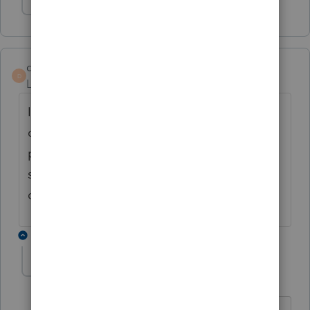
Show 1 more reply
dianemarteldion
D
Level 3
Forum|Forum|6 years ago
Il faudrait avoir la possibilité d'avoir une
option pour imprimer en PDF un formulaire
précis - ex. T183 TP1000 sans devoir
supprimer tous les autres formulaires de la
déclaration. L'option PDF est trop globale
1 reply
b-b-fiscalite
B
Level 4
Forum|Forum|6 years ago