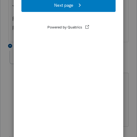
Je fais le même processus avec TP1000.
Par la suite, j'envoie les 2 formulaires format
PDF à mon client afin qu'il puisse les signer
2 replies
claudes-tremblay
C
Level 2
Forum|Forum|6 years ago
Je fais la même chose depuis des
années mais le numéro d'assurance
sociale est tronqué pour le fédéral mais
pas celui du provincial. Un moyen pour
faire la même chose