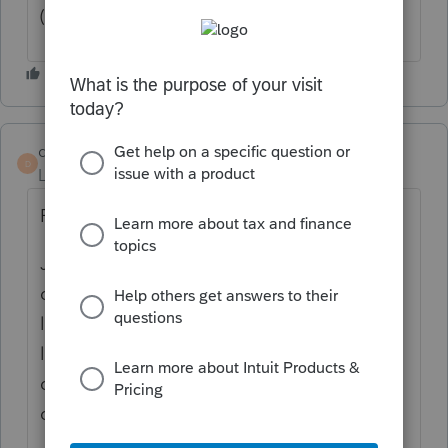
(image ci -jointe)
dianemarteldion
D
Level 3
Forum|Forum|6 years ago
Finalement, j'ai trouvé une bonne solution.
Je sélectionne le T183 et j'imprime le
document, mais au lieu de sélectionner
l'imprimante normale, je sélectionne
l'imprimante Microsoft print PDF. Le
document se télécharge dans le dossier
désiré. en PDF