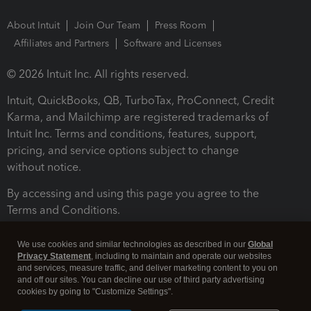
About Intuit
Join Our Team
Press Room
Affiliates and Partners
Software and Licenses
© 2026 Intuit Inc. All rights reserved.
Intuit, QuickBooks, QB, TurboTax, ProConnect, Credit
Karma, and Mailchimp are registered trademarks of
Intuit Inc. Terms and conditions, features, support,
pricing, and service options subject to change
without notice.
By accessing and using this page you agree to the
Terms and Conditions.
Terms and Conditions
About cookies
Manage cookies
We use cookies and similar technologies as described in our
Global
Privacy Statement
, including to maintain and operate our websites
and services, measure traffic, and deliver marketing content to you on
and off our sites. You can decline our use of third party advertising
cookies by going to "Customize Settings".