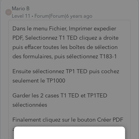
Mario B
M
Level 11
Forum|Forum|6 years ago
Dans le menu Fichier, Imprimer expedier
PDF, Selectionnez T1 TED cliquez a droite
puis effacer toutes les boîtes de sélection
des formulaires, puis sélectionnez T183-1
Ensuite sélectionnez TP1 TED puis cochez
seulement le TP1000
Garder les 2 cases T1 TED et TP1TED
sélectionnées
Finalement cliquez sur le bouton Créer PDF
au bas