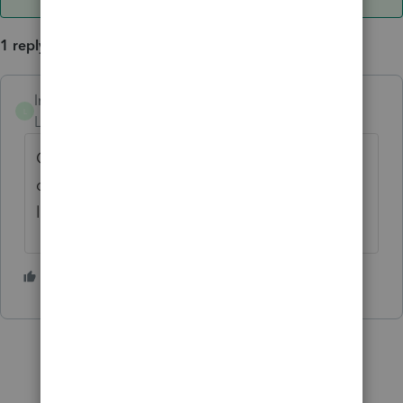
1 reply
lmorin0211
ANSWER
L
Level 3
Forum|Forum|4 years ago
Changez le montant de 36$ à 37$ pour la
déclaration annuelle des entreprises et
l'impôt sera accepté.
6 people like this
I
N