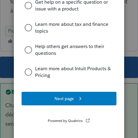
formulaires pertinents, les données qui servent
à calculer ce montant. (TPHB0470)
ProFile (Canada)
This topic has been closed for replies.
Best answer by
lmorin0211
Changez le montant de 36$ à 37$ pour la
déclaration annuelle des entreprises et l'impôt
sera accepté.