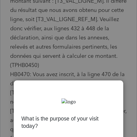
montant suivant : [T3_VAL_LIGNE_M]. Il diffère
du résultat que nous avons obtenu pour cette
ligne, soit [T3_VAL_LIGNE_REF_M]. Veuillez
donc vérifier, aux lignes 432 à 448 de la
déclaration, ainsi que dans les annexes,
relevés et autres formulaires pertinents, les
données qui servent à calculer ce montant.
(TPHB0450)
HB0470: Vous avez inscrit, à la ligne 470 de la
déclaration, le montant suivant :
[T3_VAL_LIGNE_M]. Il diffère du résultat que
nous avons obtenu pour cette ligne, soit
[T3_VAL_LIGNE_REF_M]. Veuillez donc vérifier,
aux lignes 101 à 466 de la déclaration, ainsi
que dans les annexes, relevés et autres