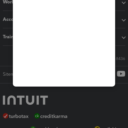
Workflow add-ons
Accounting solutions
Training & support
Call Sales: 833-564-8436
Sitemap