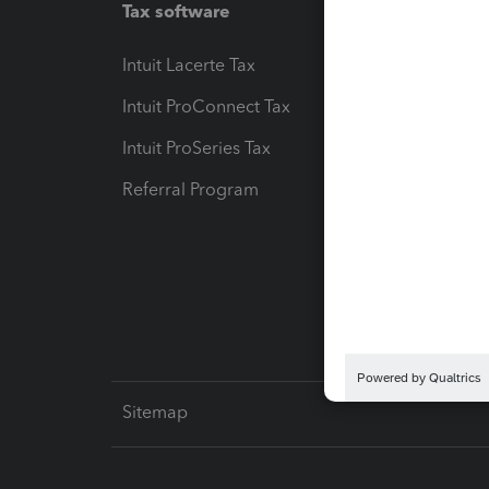
Tax software
Workfl
Intuit Lacerte Tax
Intuit T
Intuit ProConnect Tax
Hosting
Intuit ProSeries Tax
eSignat
Referral Program
Protect
Pay-by
Intuit L
Sitemap