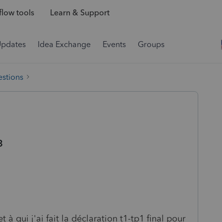
low tools
Learn & Support
Updates
Idea Exchange
Events
Groups
estions
3
 à qui j'ai fait la déclaration t1-tp1 final pour