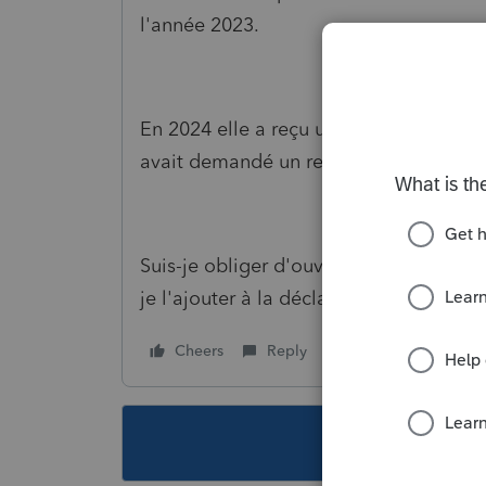
l'année 2023.
En 2024 elle a reçu un rétroactif de s
avait demandé un recalcul du à une sépa
Suis-je obliger d'ouvrir une fiducie po
je l'ajouter à la déclaration de son ma
Cheers
Reply
Follow
This topic ha