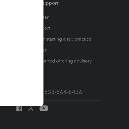
Training & support
t
Training Center
op
Learn & Support
Resources for starting a tax practice
Tax Pro Center
How to get started offering advisory
services
Call Sales: 833-564-8436