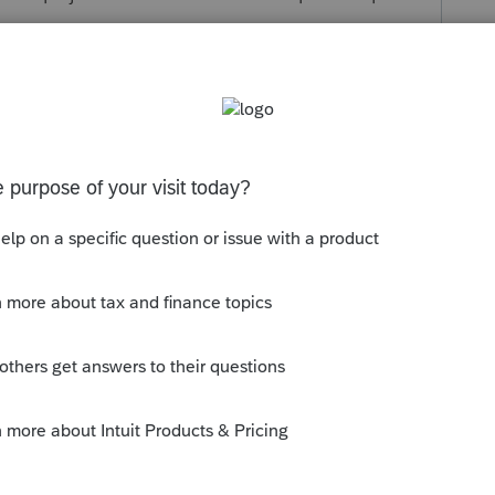
upplément de revenu garantie étant donné qu'ils
ration involontaire. son mari est l'héritier.
ur ce revenu qui n'est pas imposable ? ou puis-
ri de 2024 ?
s been closed for replies.