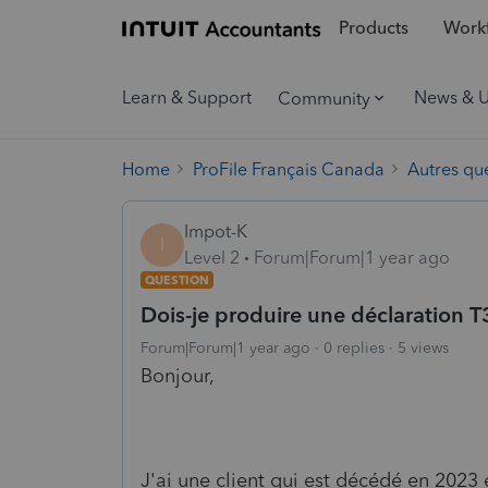
Products
Workf
Learn & Support
News & 
Community
Home
ProFile Français Canada
Autres qu
Impot-K
I
Level 2
Forum|Forum|1 year ago
QUESTION
Dois-je produire une déclaration T
Forum|Forum|1 year ago
0 replies
5 views
Bonjour,
J'ai une client qui est décédé en 2023 et