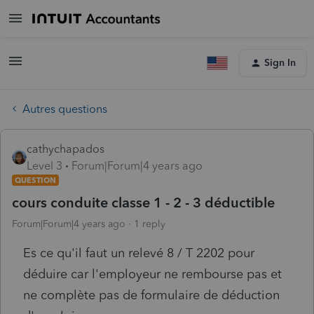
Sign In
Autres questions
cathychapados
Level 3
Forum|Forum|4 years ago
QUESTION
cours conduite classe 1 - 2 - 3 déductible
Forum|Forum|4 years ago
1 reply
Es ce qu'il faut un relevé 8 / T 2202 pour
déduire car l'employeur ne rembourse pas et
ne complète pas de formulaire de déduction