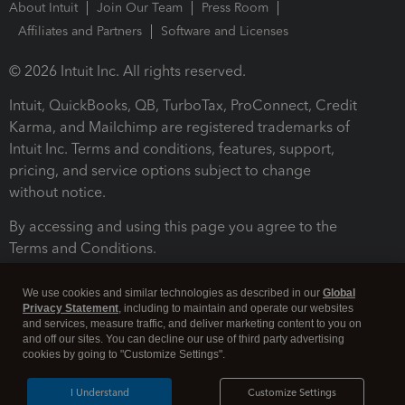
About Intuit
Join Our Team
Press Room
Affiliates and Partners
Software and Licenses
© 2026 Intuit Inc. All rights reserved.
Intuit, QuickBooks, QB, TurboTax, ProConnect, Credit
Karma, and Mailchimp are registered trademarks of
Intuit Inc. Terms and conditions, features, support,
pricing, and service options subject to change
without notice.
By accessing and using this page you agree to the
Terms and Conditions.
Terms and Conditions
About cookies
Manage cookies
We use cookies and similar technologies as described in our
Global
Privacy Statement
, including to maintain and operate our websites
and services, measure traffic, and deliver marketing content to you on
and off our sites. You can decline our use of third party advertising
cookies by going to "Customize Settings".
I Understand
Customize Settings
Legal
Privacy
Security