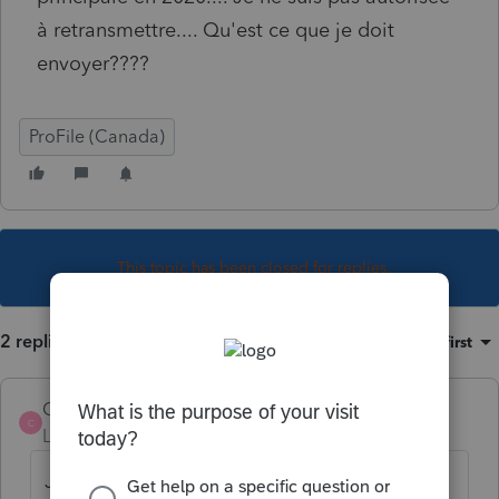
à retransmettre.... Qu'est ce que je doit
envoyer????
ProFile (Canada)
This topic has been closed for replies.
2 replies
Sort by
:
Oldest first
Cham123456
C
Level 6
Forum|Forum|5 years ago
Je dirais T2091 et S3 par la poste pour le