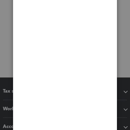
Tax software
Workflow add-ons
Accounting solutions