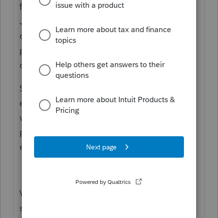
fédéral et TP274 au QC aussi par la poste.
Je ferais une petite lettre
d'accompagnement. À noter que j'ai des
procurations dans presque tous mes
dossiers.
Si vous n'avez pas la procuration, soit vous
en obtenez, soit vous préparez la lettre que
vous faites signer par le client. Je posterais
par moi-même pour m'assurer que ça soit
envoyé.
Vous pouvez aussi poser votre question
sur
https://www.multicomptabilite.ca/discus