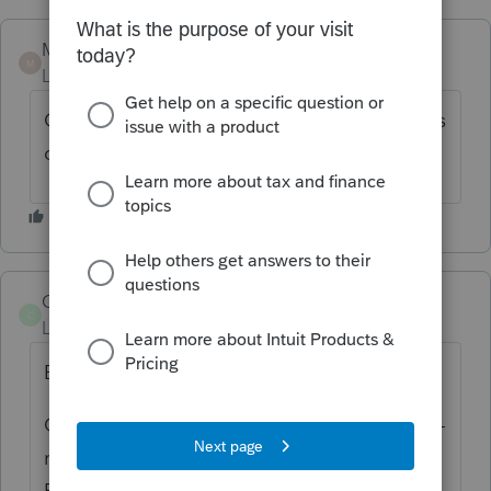
Mario B
M
Level 11
Forum|Forum|2 years ago
Ouvrez le formulaire TP1TED et vérifiez si les
conditions sont respectées.
Caro8
AUTHOR
C
Level 2
Forum|Forum|2 years ago
Bonjour,
Ok j'ai modifié à oui que le conjoint est non-
résident, toutefois le système me mentionne
EDI#1014: Cette déclaration n'est pas