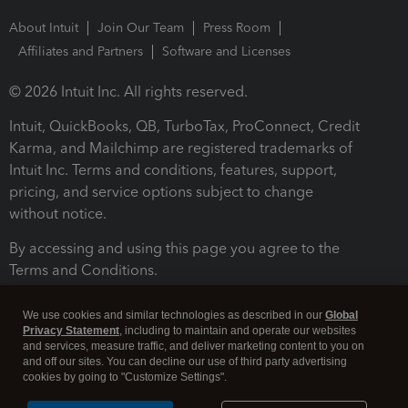
About Intuit
Join Our Team
Press Room
Affiliates and Partners
Software and Licenses
© 2026 Intuit Inc. All rights reserved.
Intuit, QuickBooks, QB, TurboTax, ProConnect, Credit
Karma, and Mailchimp are registered trademarks of
Intuit Inc. Terms and conditions, features, support,
pricing, and service options subject to change
without notice.
By accessing and using this page you agree to the
Terms and Conditions.
Terms and Conditions
About cookies
Manage cookies
We use cookies and similar technologies as described in our
Global
Privacy Statement
, including to maintain and operate our websites
and services, measure traffic, and deliver marketing content to you on
and off our sites. You can decline our use of third party advertising
cookies by going to "Customize Settings".