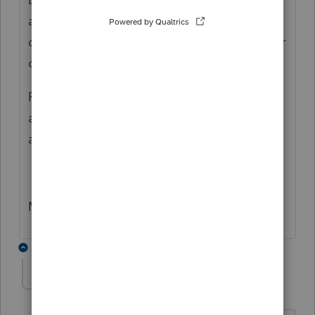
admissible à la TED. Donc j'imagine que je
dois imprimer la déclaration et l'envoyer par
courrier? Ou bien il y a autre chose à faire
Pourtant quand j'enregistre après cette
action j'ai pour la TP1 la mention
admissible.
Merci!
1 reply
Mario B
M
Level 11
Forum|Forum|2 years ago