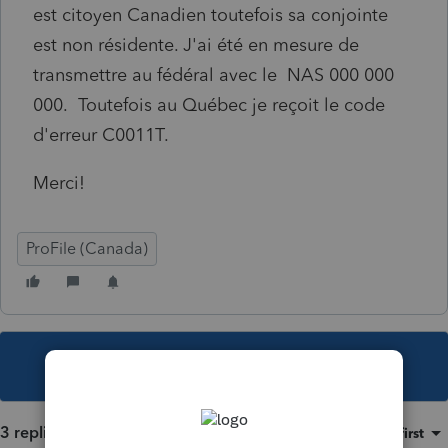
est citoyen Canadien toutefois sa conjointe
est non résidente. J'ai été en mesure de
transmettre au fédéral avec le NAS 000 000
000. Toutefois au Québec je reçoit le code
d'erreur C0011T.
Merci!
ProFile (Canada)
This topic has been closed for replies.
3 replies
Sort by
:
Oldest first