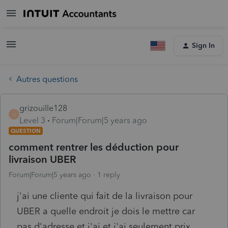
Sign In
Autres questions
grizouille128
G
Level 3
Forum|Forum|5 years ago
QUESTION
comment rentrer les déduction pour
livraison UBER
Forum|Forum|5 years ago
1 reply
j'ai une cliente qui fait de la livraison pour
UBER a quelle endroit je dois le mettre car
pas d'adresse et j'ai et j'ai seulement prix