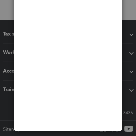
Tax software
Workflow add-ons
Accounting solutions
Training & support
Call Sales: 833-564-8436
Sitemap