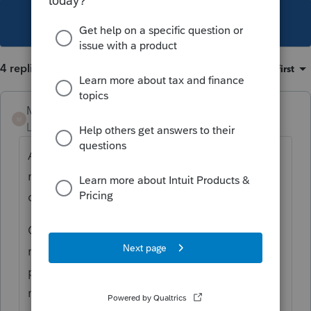
This topic has been closed for replies.
4 replies
Sort by
:
Oldest first
Mario B
M
Level 11
Forum|Forum|6 years ago
Allez dans Option Modèles, sélectionner le
modèle Étiquettes, puis ouvrir en double
cliquant.
Ou encore, aller dans l'explorateur,
recherchez Étiquettes, ouvrez le modèle,
puis cliquez à droite et sélectionnez
modifier le modèle.