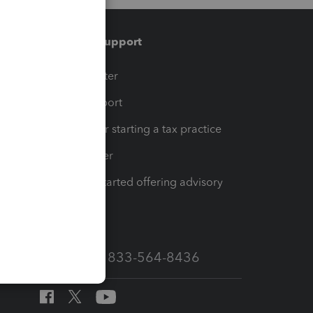
Training & support
t
Training Center
op
Learn & Support
Resources for starting a tax practice
Tax Pro Center
How to get started offering advisory
services
Call Sales: 833-564-8436