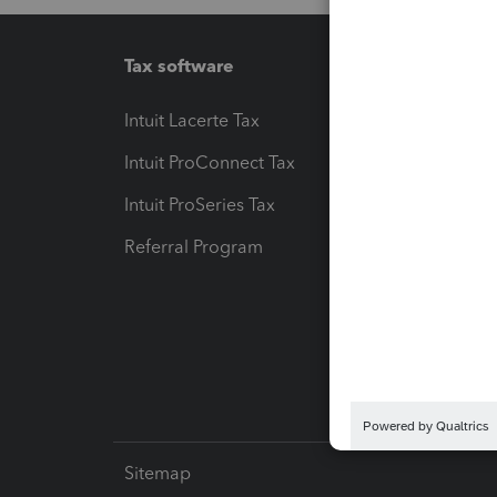
Tax software
Workfl
Intuit Lacerte Tax
Intuit T
Intuit ProConnect Tax
Hosting
Intuit ProSeries Tax
eSignat
Referral Program
Protect
Pay-by
Intuit L
Sitemap