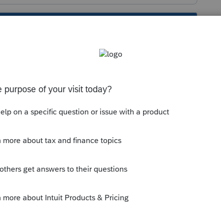
s been closed for replies.
ne T2202, et pour la T2125, les explication se
da.ca/fr/agence-
ujets/entreprise-individuelle-societe-
epenses-entreprise/comment-remplir-
-formulaire-t2125.html
, mais vous devrez