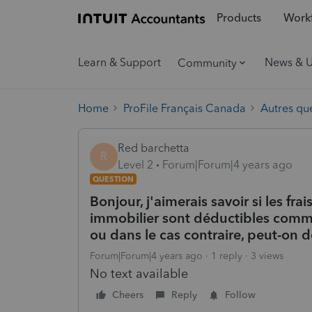
Products
Workf
Learn & Support
News & 
Community
Home
ProFile Français Canada
Autres qu
Red barchetta
R
Level 2
Forum|Forum|4 years ago
QUESTION
Bonjour, j'aimerais savoir si les fr
immobilier sont déductibles comme 
ou dans le cas contraire, peut-on d
Forum|Forum|4 years ago
1 reply
3 views
No text available
Cheers
Reply
Follow