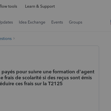
low tools
Learn & Support
Updates
Idea Exchange
Events
Groups
estions
ais payés pour suivre une formation d'agent
frais de scolarité si des reçus sont émis
éduire ces frais sur la T2125