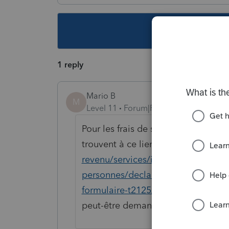
This topic ha
1 reply
Mario B
M
Level 11
Forum|Forum|4 years ago
Pour les frais de scolarité il faut u
trouvent à ce lien
https://www.cana
revenu/services/impot/entreprises/s
personnes/declarer-vos-revenus-d
formulaire-t2125/section-depenses
peut-être demander à l ARC